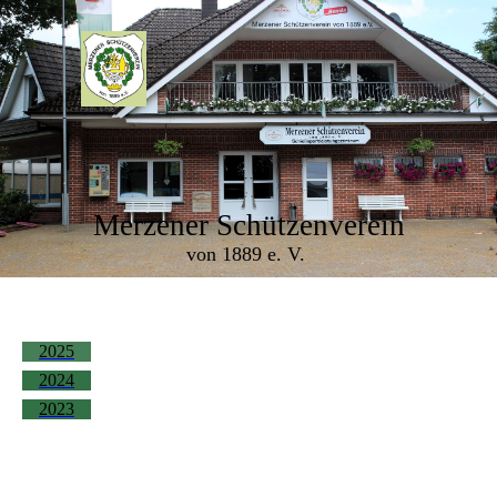
Merzener Schützenverein
von 1889 e. V.
2025
2024
2023